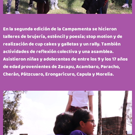
En la segunda edición de la Campamenta se hicieron
talleres de brujería, esténcil y poesía; stop motion y de
realización de cup cakes y galletas y un rally. También
actividades de reflexión colectiva y una asamblea.
Asistieron niñas y adolecentas de entre los 9 y los 17 años
de edad provenientes de Zacapu, Acambaro, Paracho,
Cheràn, Pátzcuaro, Erongarìcuro, Capula y Morelia.