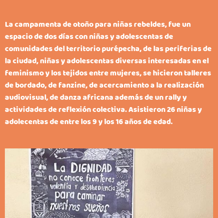
La campamenta de otoño para niñas rebeldes, fue un
espacio de dos días con niñas y adolescentas de
comunidades del territorio purépecha, de las periferias de
la ciudad, niñas y adolescentas diversas interesadas en el
feminismo y los tejidos entre mujeres, se hicieron talleres
de bordado, de fanzine, de acercamiento a la realización
audiovisual, de danza africana además de un rally y
actividades de reflexión colectiva. Asistieron 26 niñas y
adolecentas de entre los 9 y los 16 años de edad.